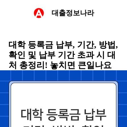
컨
대출정보나라
텐
츠
대학 등록금 납부, 기간, 방법,
로
확인 및 납부 기간 초과 시 대
건
처 총정리! 놓치면 큰일나요
너
뛰
기