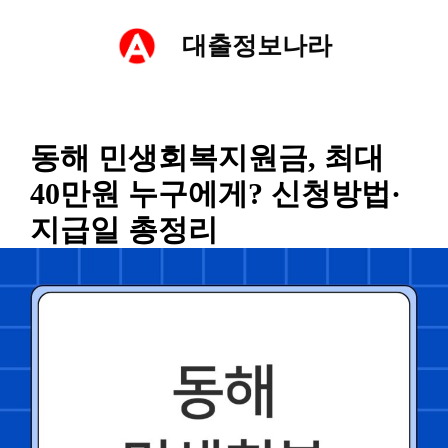
컨
대출정보나라
텐
츠
동해 민생회복지원금, 최대
로
40만원 누구에게? 신청방법·
건
지급일 총정리
너
뛰
기