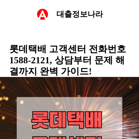
컨
대출정보나라
텐
츠
롯데택배 고객센터 전화번호
로
1588-2121, 상담부터 문제 해
건
결까지 완벽 가이드!
너
뛰
기