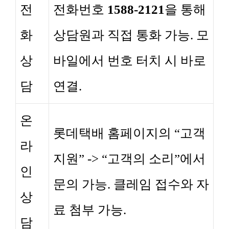
전
전화번호
1588-2121
을 통해
화
상담원과 직접 통화 가능. 모
상
바일에서 번호 터치 시 바로
담
연결.
온
롯데택배 홈페이지의 “고객
라
지원” -> “고객의 소리”에서
인
문의 가능. 클레임 접수와 자
상
료 첨부 가능.
담