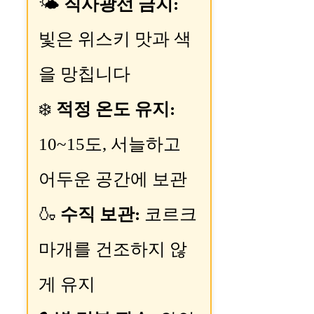
🌤️
직사광선 금지:
빛은 위스키 맛과 색
을 망칩니다
❄️
적정 온도 유지:
10~15도, 서늘하고
어두운 공간에 보관
🍶
수직 보관:
코르크
마개를 건조하지 않
게 유지