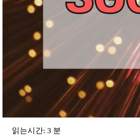
읽는시간:
3
분