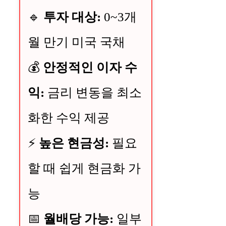
🔹
투자 대상:
0~3개
월 만기 미국 국채
💰
안정적인 이자 수
익:
금리 변동을 최소
화한 수익 제공
⚡
높은 현금성:
필요
할 때 쉽게 현금화 가
능
📅
월배당 가능:
일부