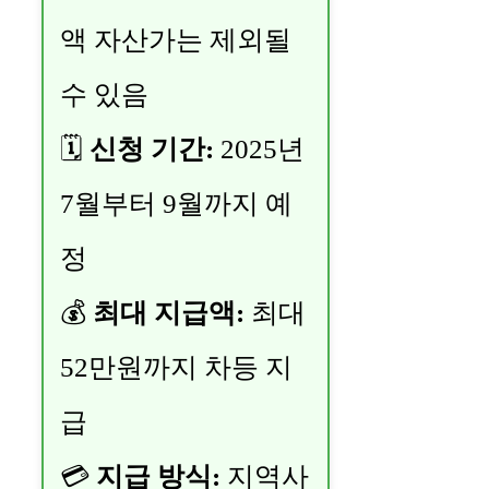
액 자산가는 제외될
수 있음
🗓
신청 기간:
2025년
7월부터 9월까지 예
정
💰
최대 지급액:
최대
52만원까지 차등 지
급
💳
지급 방식:
지역사