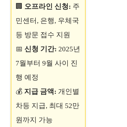
🏢
오프라인 신청:
주
민센터, 은행, 우체국
등 방문 접수 지원
📅
신청 기간:
2025년
7월부터 9월 사이 진
행 예정
💰
지급 금액:
개인별
차등 지급, 최대 52만
원까지 가능