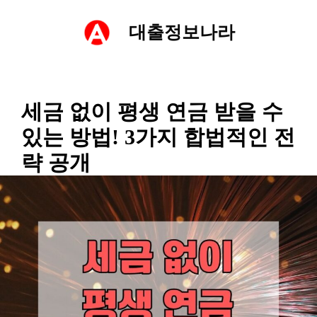
컨
대출정보나라
텐
츠
세금 없이 평생 연금 받을 수
로
있는 방법! 3가지 합법적인 전
건
략 공개
너
뛰
기