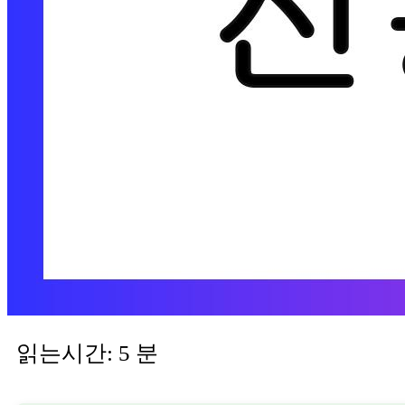
읽는시간:
5
분