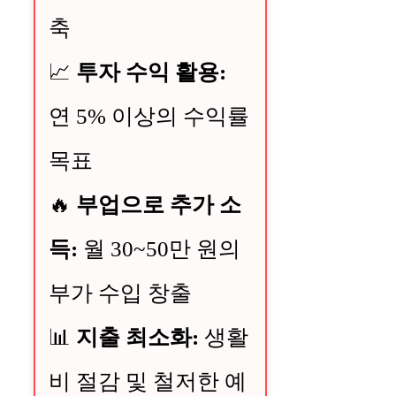
축
📈
투자 수익 활용:
연 5% 이상의 수익률
목표
🔥
부업으로 추가 소
득:
월 30~50만 원의
부가 수입 창출
📊
지출 최소화:
생활
비 절감 및 철저한 예