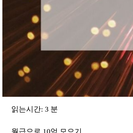
읽는시간:
3
분
월급으로 10억 모으기,