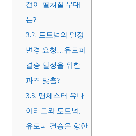
전이 펼쳐질 무대
는?
3.2.
토트넘의 일정
변경 요청…유로파
결승 일정을 위한
파격 맞춤?
3.3.
맨체스터 유나
이티드와 토트넘,
유로파 결승을 향한