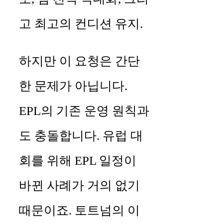
고 최고의 컨디션 유지.
하지만 이 요청은 간단
한 문제가 아닙니다.
EPL의 기존 운영 원칙과
도 충돌합니다. 유럽 대
회를 위해 EPL 일정이
바뀐 사례가 거의 없기
때문이죠. 토트넘의 이