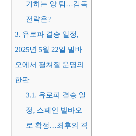
가하는 양 팀…감독
전략은?
3.
유로파 결승 일정,
2025년 5월 22일 빌바
오에서 펼쳐질 운명의
한판
3.1.
유로파 결승 일
정, 스페인 빌바오
로 확정…최후의 격