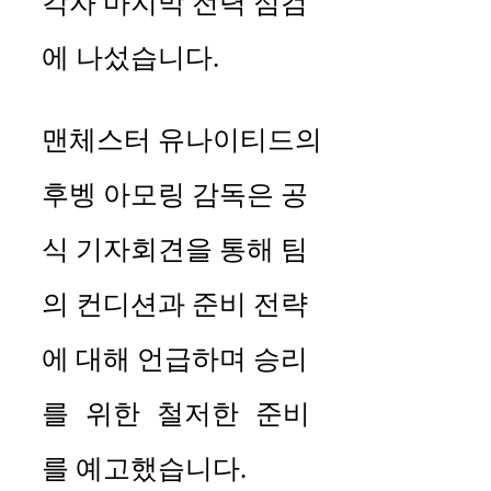
각자 마지막 전력 점검
에 나섰습니다.
맨체스터 유나이티드의
후벵 아모링 감독은 공
식 기자회견을 통해 팀
의 컨디션과 준비 전략
승리
에 대해 언급하며
를 위한 철저한 준비
를 예고했습니다.