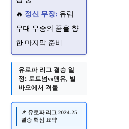
🔥
정신 무장:
유럽
무대 우승의 꿈을 향
한 마지막 준비
유로파 리그 결승 일
정! 토트넘vs맨유, 빌
바오에서 격돌
📌 유로파 리그 2024-25
결승 핵심 요약