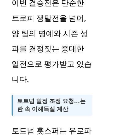
이번 결승전은 단순한
트로피 쟁탈전을 넘어,
양 팀의 명예와 시즌 성
과를 결정짓는 중대한
일전으로 평가받고 있습
니다.
토트넘 일정 조정 요청…논
란 속 이해득실 계산
토트넘 홋스퍼는 유로파