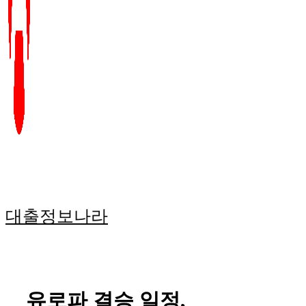
대출정보나라
유로파 결승 일정,