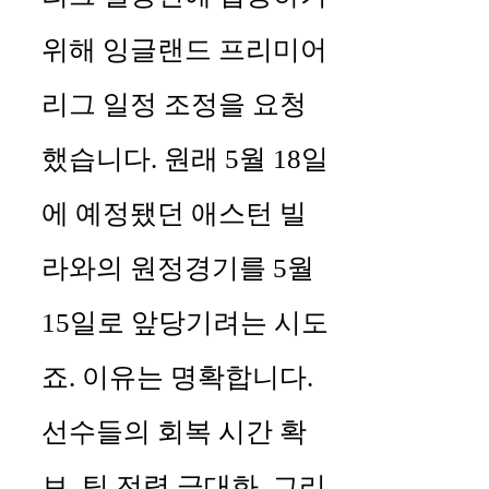
위해 잉글랜드 프리미어
리그 일정 조정을 요청
했습니다. 원래 5월 18일
에 예정됐던 애스턴 빌
라와의 원정경기를 5월
15일로 앞당기려는 시도
죠. 이유는 명확합니다.
선수들의 회복 시간 확
보, 팀 전력 극대화, 그리