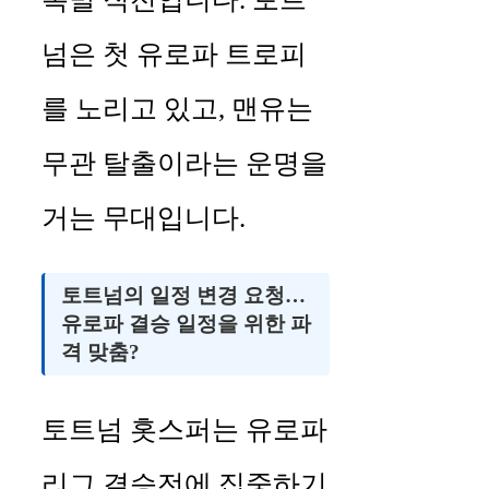
넘은 첫 유로파 트로피
를 노리고 있고, 맨유는
무관 탈출이라는 운명을
거는 무대입니다.
토트넘의 일정 변경 요청…
유로파 결승 일정을 위한 파
격 맞춤?
토트넘 홋스퍼는 유로파
리그 결승전에 집중하기