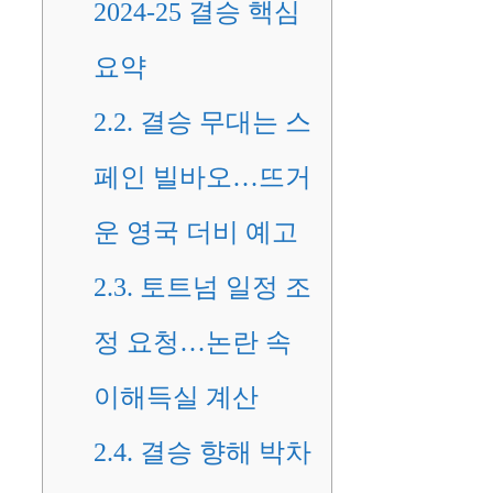
2024-25 결승 핵심
요약
2.2.
결승 무대는 스
페인 빌바오…뜨거
운 영국 더비 예고
2.3.
토트넘 일정 조
정 요청…논란 속
이해득실 계산
2.4.
결승 향해 박차