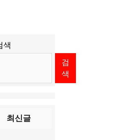
검색
검
색
최신글