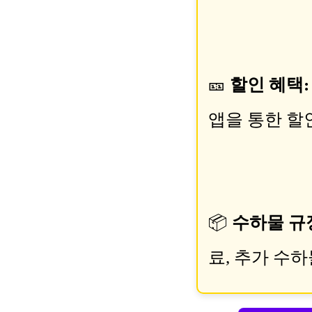
🎫
할인 혜택:
앱을 통한 할
📦
수하물 규
료, 추가 수하물