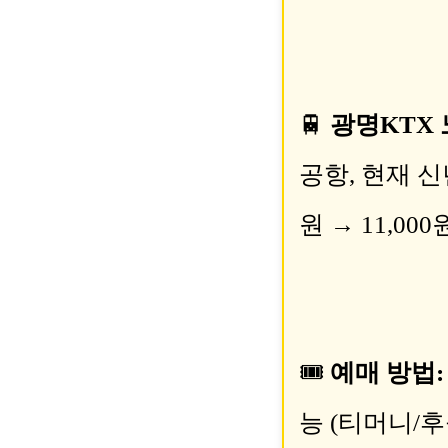
🚆
광명KTX 노
공항, 현재 신
원 → 11,000
🎟
예매 방법:
능 (티머니/