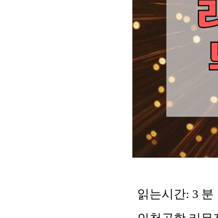
읽는시간:
3
분