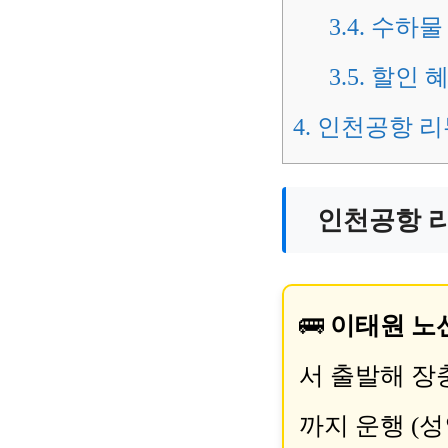
3.4.
수하물 
3.5.
할인 혜
4.
인천공항 리
인천공항 리
🚌
이태원 노선 
서 출발해 장
까지 운행 (성인 