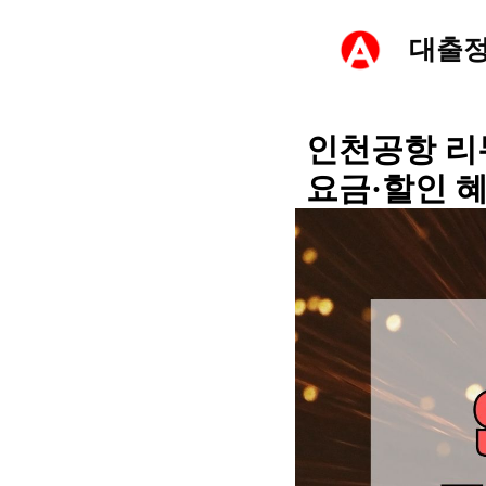
컨
대출
텐
츠
인천공항 리
요금·할인 
로
건
너
뛰
기