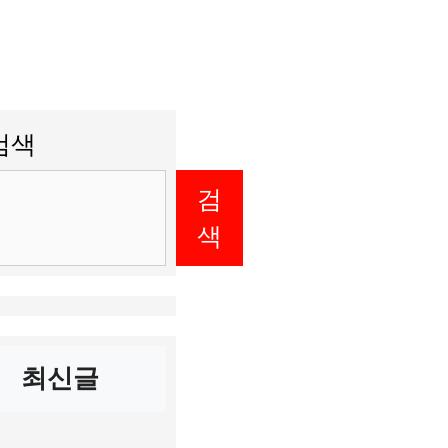
검색
검
색
최신글