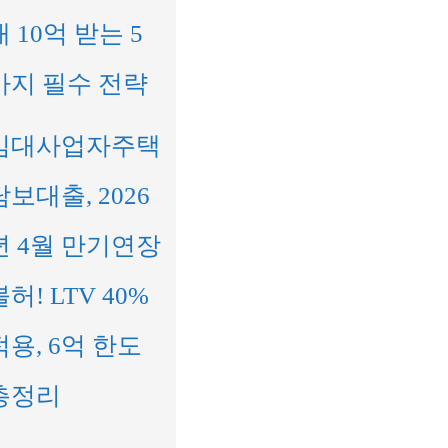
대 10억 받는 5
가지 필수 전략
임대사업자주택
담보대출, 2026
년 4월 만기연장
불허! LTV 40%
적용, 6억 한도
총정리