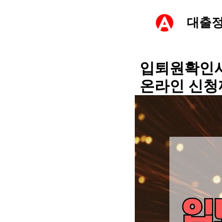
컨
대출
텐
츠
입퇴원확인서
온라인 신청
로
건
너
뛰
기