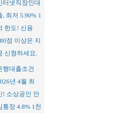
인터넷직장인대
, 최저 5.90% 1
억 한도! 신용
680점 이상은 지
금 신청하세요.
은행대출조건
2026년 4월 최
신! 소상공인 안
심통장 4.8% 1천