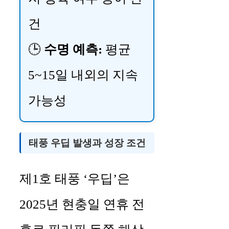
건
🕒
수명 예측:
평균
5~15일 내외의 지속
가능성
태풍 우딥 발생과 성장 조건
제1호 태풍 ‘우딥’은
2025년 현충일 연휴 전