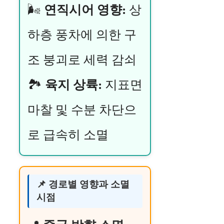
🌬️
연직시어 영향:
상
하층 풍차에 의한 구
조 붕괴로 세력 감쇠
🏞️
육지 상륙:
지표면
마찰 및 수분 차단으
로 급속히 소멸
📌 경로별 영향과 소멸
시점