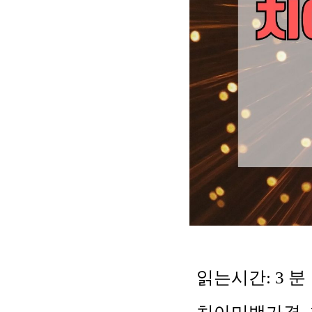
읽는시간:
3
분