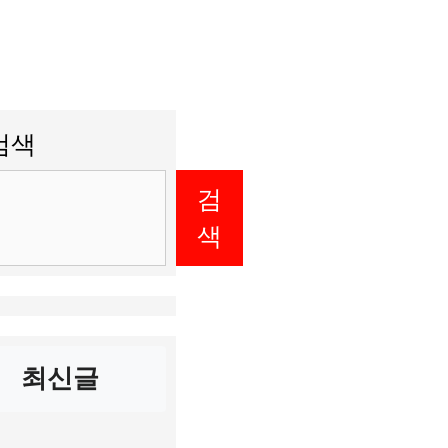
검색
검
색
최신글