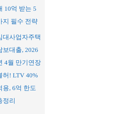
대 10억 받는 5
가지 필수 전략
임대사업자주택
담보대출, 2026
년 4월 만기연장
불허! LTV 40%
적용, 6억 한도
총정리