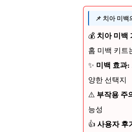
📌 치아 미
💰
치아 미백 
홈 미백 키트
✨
미백 효과:
양한 선택지
⚠️
부작용 주의
능성
👍
사용자 후