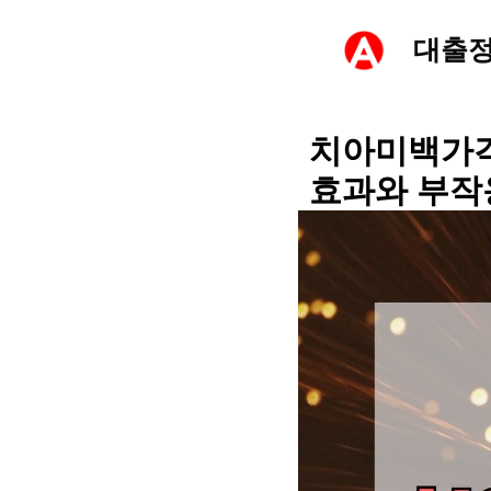
컨
대출
텐
츠
치아미백가격 
효과와 부작
로
건
너
뛰
기