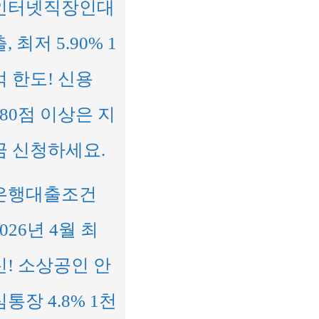
인터넷직장인대
, 최저 5.90% 1
억 한도! 신용
680점 이상은 지
금 신청하세요.
은행대출조건
2026년 4월 최
신! 소상공인 안
심통장 4.8% 1천