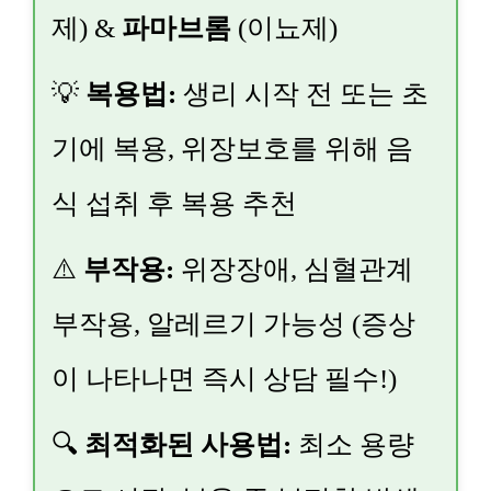
제) &
파마브롬
(이뇨제)
💡
복용법:
생리 시작 전 또는 초
기에 복용, 위장보호를 위해 음
식 섭취 후 복용 추천
⚠️
부작용:
위장장애, 심혈관계
부작용, 알레르기 가능성 (증상
이 나타나면 즉시 상담 필수!)
🔍
최적화된 사용법:
최소 용량