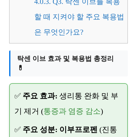
4.0.3.
Q3. 탁센 이브를 복용
할 때 지켜야 할 주요 복용법
은 무엇인가요?
탁센 이브 효과 및 복용법 총정리
💊
✅
주요 효과:
생리통 완화 및 부
기 제거 (
통증과 염증 감소
)
✅
주요 성분:
이부프로펜
(진통