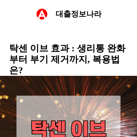
컨
대출정보나라
텐
츠
탁센 이브 효과 : 생리통 완화
로
부터 부기 제거까지, 복용법
건
은?
너
뛰
기