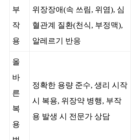
부
위장장애(속 쓰림, 위염), 심
작
혈관계 질환(천식, 부정맥),
용
알레르기 반응
올
바
정확한 용량 준수, 생리 시작
른
시 복용, 위장약 병행, 부작
복
용 발생 시 전문가 상담
용
법