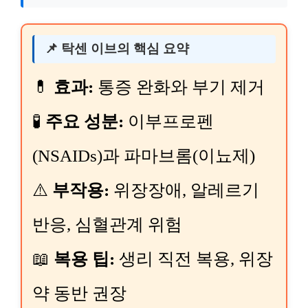
📌 탁센 이브의 핵심 요약
💊
효과:
통증 완화와 부기 제거
🧪
주요 성분:
이부프로펜
(NSAIDs)과 파마브롬(이뇨제)
⚠️
부작용:
위장장애, 알레르기
반응, 심혈관계 위험
📖
복용 팁:
생리 직전 복용, 위장
약 동반 권장