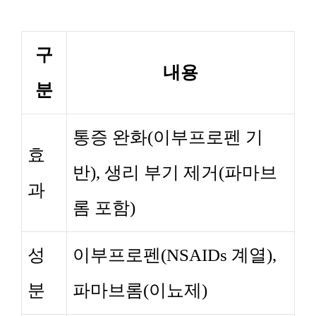
구
내용
분
통증 완화(이부프로펜 기
효
반), 생리 부기 제거(파마브
과
롬 포함)
성
이부프로펜(NSAIDs 계열),
분
파마브롬(이뇨제)