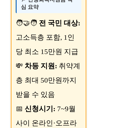
심 요약
🧑‍🤝‍🧑
전 국민 대상:
고소득층 포함, 1인
당 최소 15만원 지급
💸
차등 지원:
취약계
층 최대 50만원까지
받을 수 있음
📅
신청시기:
7~9월
사이 온라인·오프라