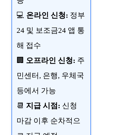
능
💻
온라인 신청:
정부
24 및 보조금24 앱 통
해 접수
🏢
오프라인 신청:
주
민센터, 은행, 우체국
등에서 가능
📆
지급 시점:
신청
마감 이후 순차적으