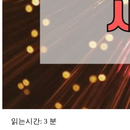
읽는시간:
3
분