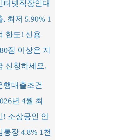
인터넷직장인대
, 최저 5.90% 1
억 한도! 신용
680점 이상은 지
금 신청하세요.
은행대출조건
2026년 4월 최
신! 소상공인 안
심통장 4.8% 1천