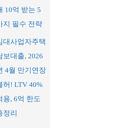
대 10억 받는 5
가지 필수 전략
임대사업자주택
담보대출, 2026
년 4월 만기연장
불허! LTV 40%
적용, 6억 한도
총정리