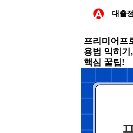
컨
대출
텐
츠
프리미어프로 타
용법 익히기
로
핵심 꿀팁!
건
너
뛰
기