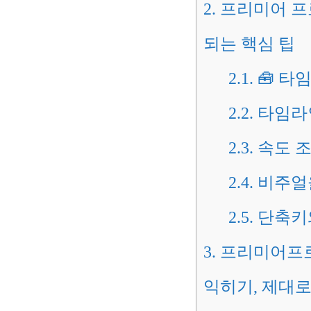
2.
프리미어 프로
되는 핵심 팁
2.1.
🧰 타
2.2.
타임라인
2.3.
속도 조
2.4.
비주얼을
2.5.
단축키와
3.
프리미어프로 타
익히기, 제대로