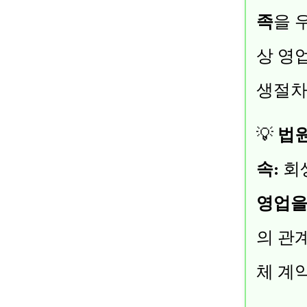
족
을 
상 영
생절차
💡
법원
속:
회
영업을
의 관
체 계