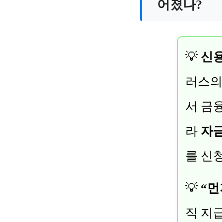
어졌나?
💡
신용
러스의
서 금
라
자금
를 신
💡
“먼
직 지