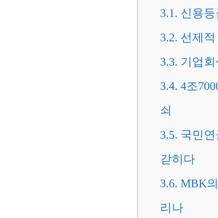
3.1.
신용등급
3.2.
선제적 
3.3.
기업회
3.4.
4조70
쇠
3.5.
국민연금
갇히다
3.6.
MBK의
리나