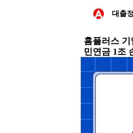
컨
대출
텐
츠
홈플러스 기
민연금 1조 
로
건
너
뛰
기