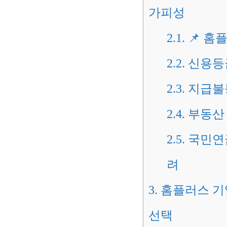
가피성
2.1.
📌 홈
2.2.
신용등
2.3.
지급불
2.4.
부동산 
2.5.
국민연금
려
3.
홈플러스 기
선택