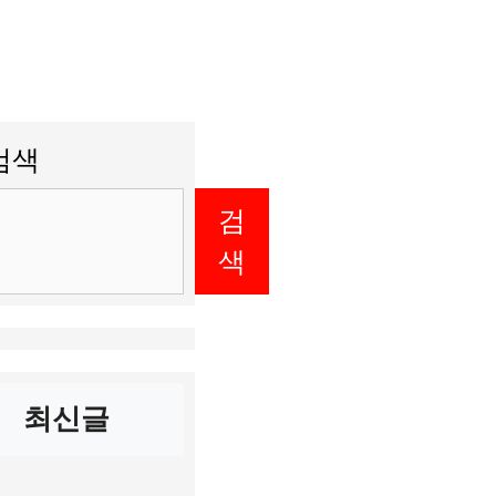
검색
검
색
최신글