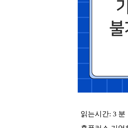
읽는시간:
3
분