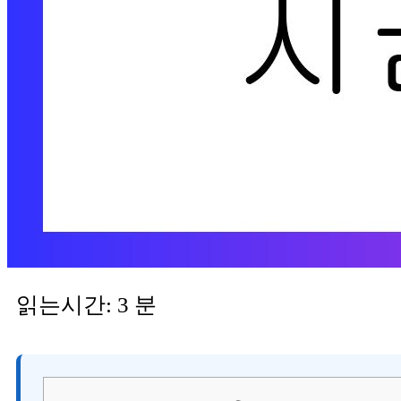
읽는시간:
3
분