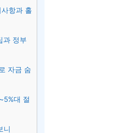
의사항과 홀
팁과 정부
로 자금 숨
~5%대 절
보니