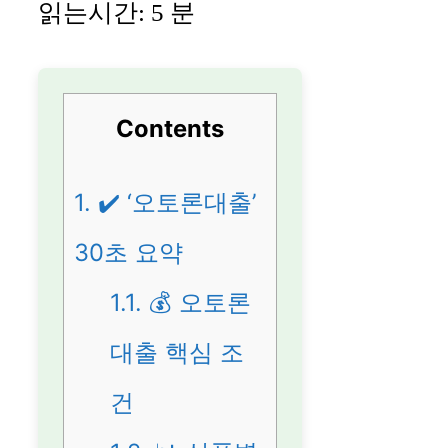
읽는시간:
5
분
Contents
1.
✔️ ‘오토론대출’
30초 요약
1.1.
💰 오토론
대출 핵심 조
건