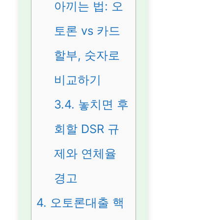
아끼는 법: 오
토론 vs 카드
할부, 숫자로
비교하기
3.4.
놓치면 후
회할 DSR 규
제와 연체율
경고
4.
오토론대출 핵