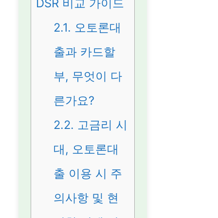
DSR 비교 가이드
2.1.
오토론대
출과 카드할
부, 무엇이 다
른가요?
2.2.
고금리 시
대, 오토론대
출 이용 시 주
의사항 및 현