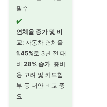
필수
✔️
연체율 증가 및 비
교:
자동차 연체율
1.45%
로 3년 전 대
비
28% 증가
, 총비
용 고려 및 카드할
부 등 대안 비교 중
요