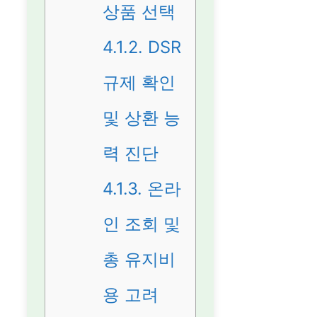
상품 선택
4.1.2.
DSR
규제 확인
및 상환 능
력 진단
4.1.3.
온라
인 조회 및
총 유지비
용 고려