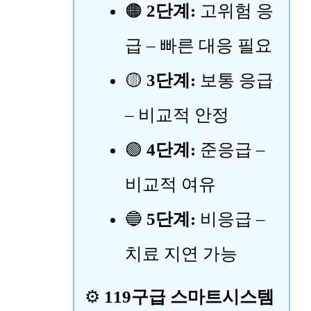
🟠
2단계:
고위험 응
급 – 빠른 대응 필요
🟡
3단계:
보통 응급
– 비교적 안정
🟢
4단계:
준응급 –
비교적 여유
🔵
5단계:
비응급 –
치료 지연 가능
⚙️
119구급 스마트시스템