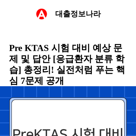
컨
대출정보나라
텐
츠
Pre KTAS 시험 대비 예상 문
로
제 및 답안 [응급환자 분류 학
건
습] 총정리! 실전처럼 푸는 핵
심 7문제 공개
너
뛰
기