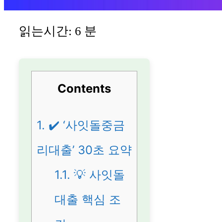
읽는시간:
6
분
Contents
1.
✔️ ‘사잇돌중금
리대출’ 30초 요약
1.1.
💡 사잇돌
대출 핵심 조