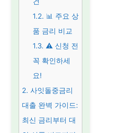
건
1.2.
📊 주요 상
품 금리 비교
1.3.
⚠️ 신청 전
꼭 확인하세
요!
2.
사잇돌중금리
대출 완벽 가이드:
최신 금리부터 대