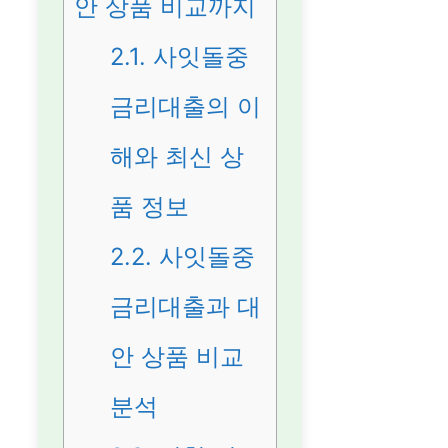
안 상품 비교까지
2.1.
사잇돌중
금리대출의 이
해와 최신 상
품 정보
2.2.
사잇돌중
금리대출과 대
안 상품 비교
분석