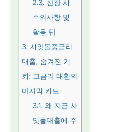
2.3.
신청 시
주의사항 및
활용 팁
3.
사잇돌중금리
대출, 숨겨진 기
회: 고금리 대환의
마지막 카드
3.1.
왜 지금 사
잇돌대출에 주