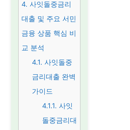
4.
사잇돌중금리
대출 및 주요 서민
금융 상품 핵심 비
교 분석
4.1.
사잇돌중
금리대출 완벽
가이드
4.1.1.
사잇
돌중금리대