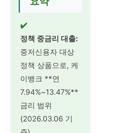
요약
✔️
정책 중금리 대출:
중저신용자 대상
정책 상품으로, 케
이뱅크 **연
7.94%~13.47%**
금리 범위
(2026.03.06 기
준).