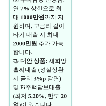
연
7%
상한으로 최
대
1000만원
까지 지
원하며, 고금리 갈아
타기 대출 시 최대
2000만원
추가 가능
합니다.
🤝
대안 상품:
새희망
홀씨대출 (성실상환
시 금리
3%p
감면)
및 Fi주택담보대출
(최저
5.20%
, 한도
20
억
)이 있습니다.