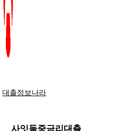
대출정보나라
사잇돌중금리대출