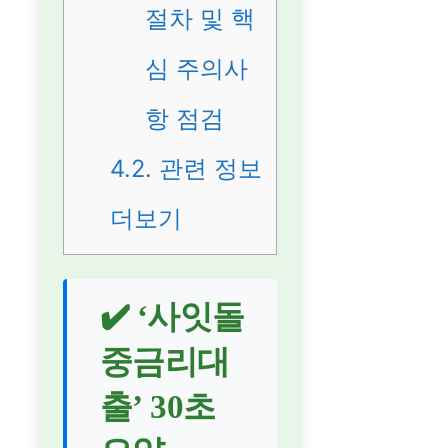
절차 및 핵
심 주의사
항 점검
4.2.
관련 정보
더보기
✔️ ‘사잇돌
중금리대
출’ 30초