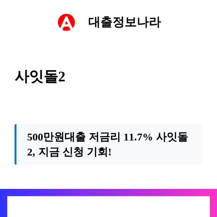
컨
대출정보나라
텐
츠
사잇돌2
로
건
너
500만원대출 저금리 11.7% 사잇돌
2, 지금 신청 기회!
뛰
기