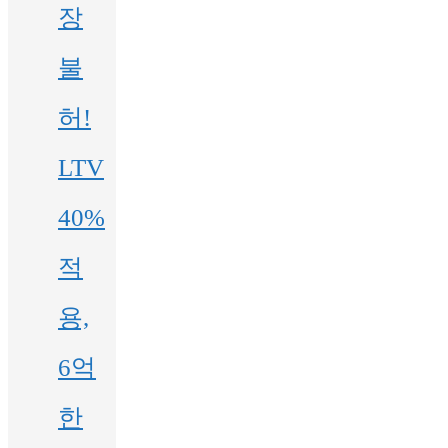
장
불
허!
LTV
40%
적
용,
6억
한