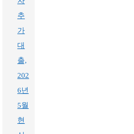
자
추
가
대
출,
202
6년
5월
현