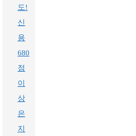
도!
신
용
680
점
이
상
은
지