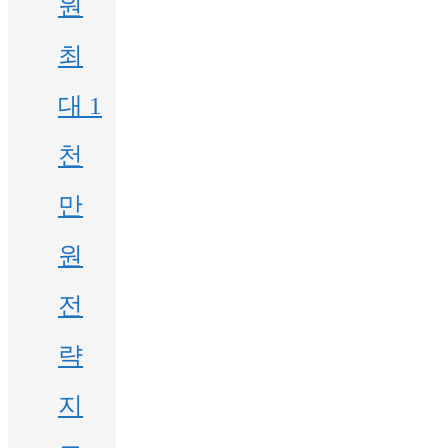
원
최
대 1
천
만
원
전
략
지