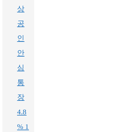
상
공
인
안
심
통
장
4.8
% 1