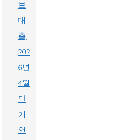
보
대
출,
202
6년
4월
만
기
연