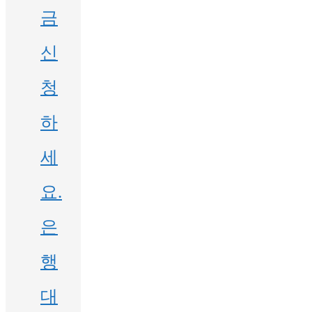
금
신
청
하
세
요.
은
행
대