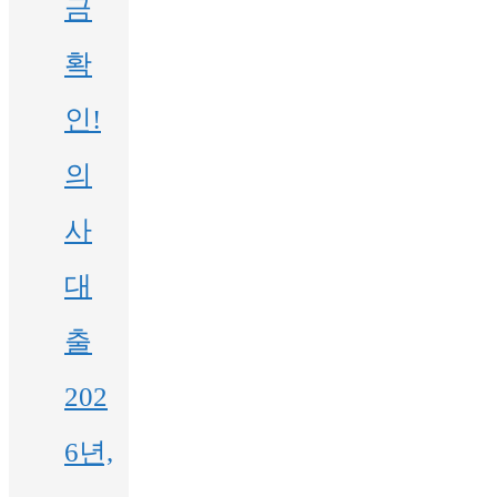
금
확
인!
의
사
대
출
202
6년,