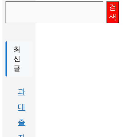
검
색
최
신
글
과
대
출