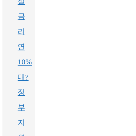
실
금
리
연
10%
대?
정
부
지