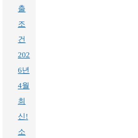
출
조
건
202
6년
4월
최
신!
소