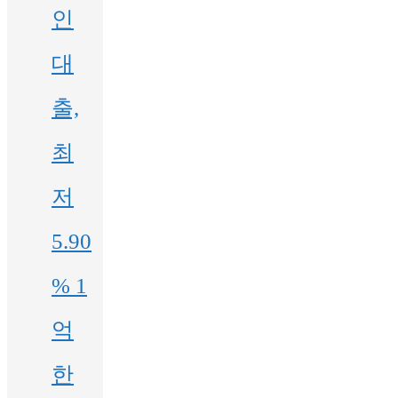
인
대
출,
최
저
5.90
% 1
억
한