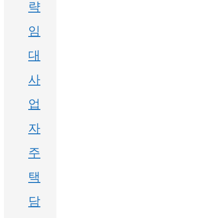
략
임
대
사
업
자
주
택
담