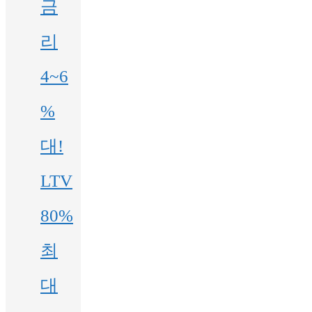
금
리
4~6
%
대!
LTV
80%
최
대