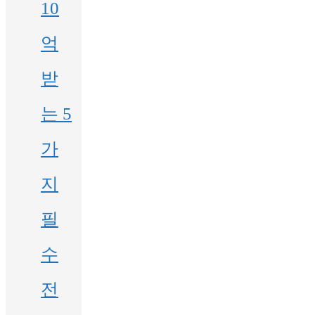
10
억
받
는 5
가
지
필
수
전