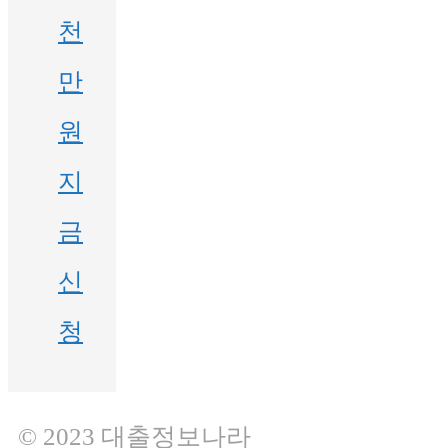
천
만
원
지
금
신
청
© 2023 대출정보나라