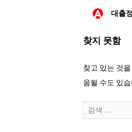
컨
대출
텐
츠
찾지 못함
로
건
찾고 있는 것을
너
움될 수도 있습
뛰
검
기
색: