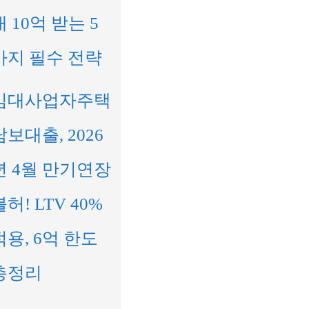
대 10억 받는 5
가지 필수 전략
임대사업자주택
담보대출, 2026
년 4월 만기연장
불허! LTV 40%
적용, 6억 한도
총정리