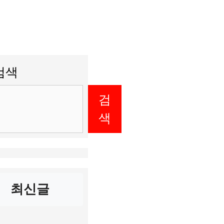
검색
검
색
최신글